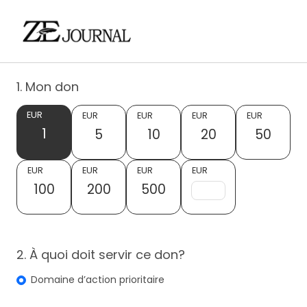
1. Mon don
EUR
EUR
EUR
EUR
EUR
1
5
10
20
50
EUR
EUR
EUR
EUR
100
200
500
2. À quoi doit servir ce don?
Domaine d’action prioritaire