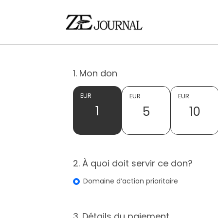
1. Mon don
EUR
EUR
EUR
1
5
10
2. À quoi doit servir ce don?
Domaine d’action prioritaire
3. Détails du paiement