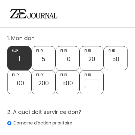
1. Mon don
EUR
EUR
EUR
EUR
EUR
1
5
10
20
50
EUR
EUR
EUR
EUR
100
200
500
2. À quoi doit servir ce don?
Domaine d’action prioritaire