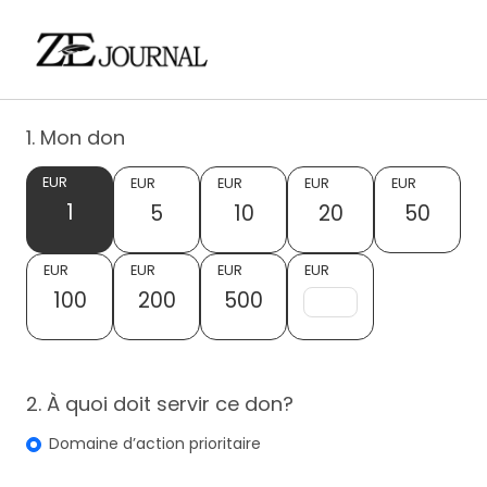
1. Mon don
EUR
EUR
EUR
EUR
EUR
1
5
10
20
50
EUR
EUR
EUR
EUR
100
200
500
2. À quoi doit servir ce don?
Domaine d’action prioritaire