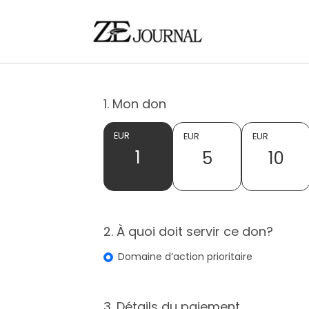
1. Mon don
EUR
EUR
EUR
1
5
10
2. À quoi doit servir ce don?
Domaine d’action prioritaire
3. Détails du paiement