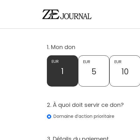
1. Mon don
EUR
EUR
EUR
1
5
10
2. À quoi doit servir ce don?
Domaine d’action prioritaire
3. Détails du paiement