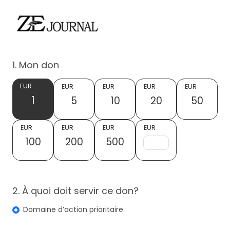
1. Mon don
EUR
EUR
EUR
EUR
EUR
1
5
10
20
50
EUR
EUR
EUR
EUR
100
200
500
2. À quoi doit servir ce don?
Domaine d’action prioritaire