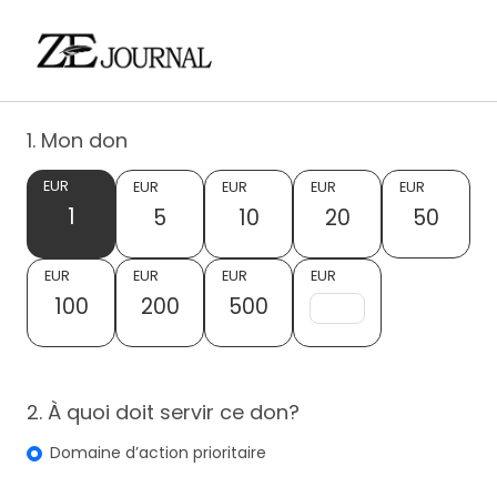
1. Mon don
EUR
EUR
EUR
EUR
EUR
1
5
10
20
50
EUR
EUR
EUR
EUR
100
200
500
2. À quoi doit servir ce don?
Domaine d’action prioritaire